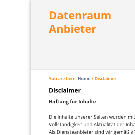
Skip
Skip
Skip
to
to
to
Datenraum
main
primary
footer
Anbieter
content
sidebar
You are here:
Home
/
Disclaimer
Disclaimer
Haftung für Inhalte
Die Inhalte unserer Seiten wurden mit g
Vollständigkeit und Aktualität der I
Als Diensteanbieter sind wir gemäß § 