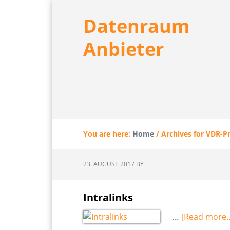
Skip
Skip
Skip
to
to
to
Datenraum
main
primary
footer
Anbieter
content
sidebar
You are here:
Home
/
Archives for VDR-P
23. AUGUST 2017
BY
Intralinks
…
[Read more..